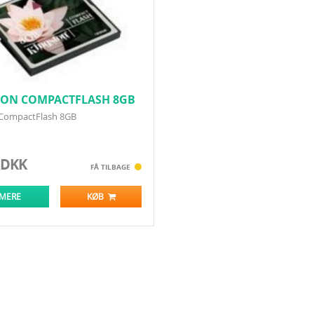
TON COMPACTFLASH 8GB
 CompactFlash 8GB
 DKK
FÅ TILBAGE
 MERE
KØB