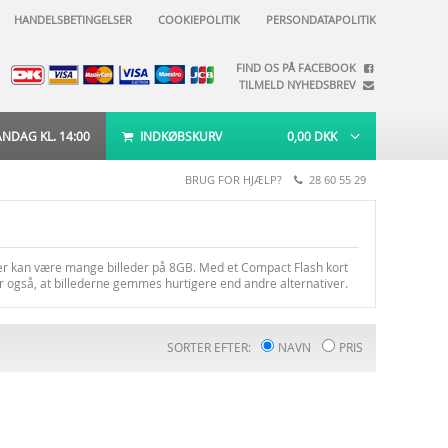
HANDELSBETINGELSER
COOKIEPOLITIK
PERSONDATAPOLITIK
FIND OS PÅ FACEBOOK
TILMELD NYHEDSBREV
DAG KL. 14:00
INDKØBSKURV
0,00
DKK
BRUG FOR HJÆLP?
28 60 55 29
 der kan være mange billeder på 8GB. Med et Compact Flash kort
ør også, at billederne gemmes hurtigere end andre alternativer.
SORTER EFTER:
NAVN
PRIS