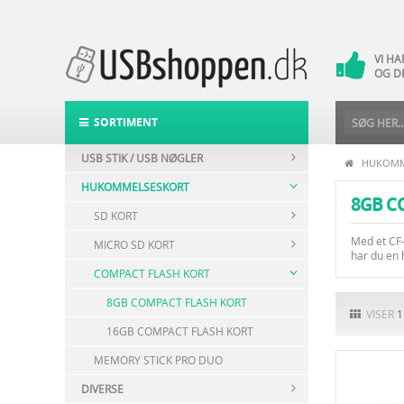
VI H
14 
VI H
OG D
DAG-
POST
SORTIMENT
USB STIK / USB NØGLER
HUKOMM
HUKOMMELSESKORT
8GB C
SD KORT
Med et CF-
MICRO SD KORT
har du en 
COMPACT FLASH KORT
8GB COMPACT FLASH KORT
VISER
1
16GB COMPACT FLASH KORT
MEMORY STICK PRO DUO
DIVERSE