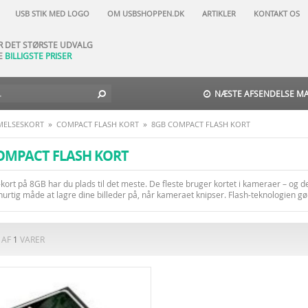
AR NATURLIGVIS
USB STIK MED LOGO
OM USBSHOPPEN.DK
ARTIKLER
KONTAKT OS
DAGES FORTRYDELSESRET
AR DET STØRSTE UDVALG
E
BILLIGSTE PRISER
TIL-DAG-LEVERING
 NORD -
29 DKK
-
GLS
-
3
9 DKK
NÆSTE AFSENDELSE MAN
»
»
ELSESKORT
COMPACT FLASH KORT
8GB COMPACT FLASH KORT
OMPACT FLASH KORT
kort på 8GB har du plads til det meste. De fleste bruger kortet i kameraer – og
hurtig måde at lagre dine billeder på, når kameraet knipser. Flash-teknologien g
AF
1
VARER