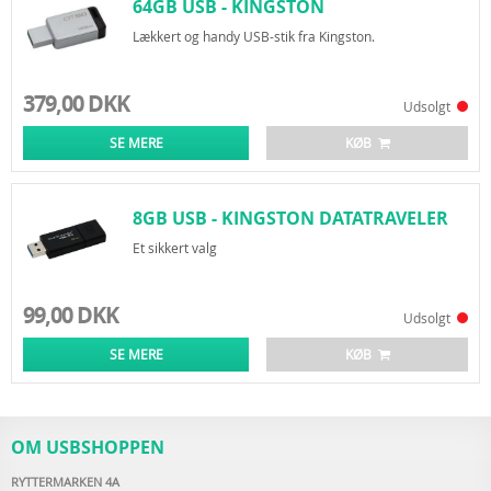
64GB USB - KINGSTON
DATATRAVELER 50
Lækkert og handy USB-stik fra Kingston.
379,00 DKK
Udsolgt
SE MERE
KØB
8GB USB - KINGSTON DATATRAVELER
100 G3
Et sikkert valg
99,00 DKK
Udsolgt
SE MERE
KØB
OM USBSHOPPEN
RYTTERMARKEN 4A