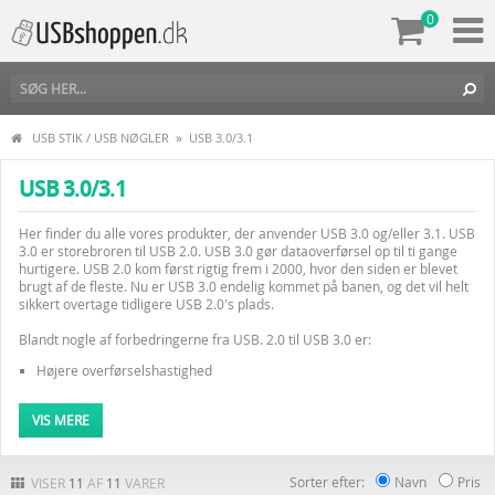
0
»
USB STIK / USB NØGLER
USB 3.0/3.1
USB 3.0/3.1
Her finder du alle vores produkter, der anvender USB 3.0 og/eller 3.1. USB
3.0 er storebroren til USB 2.0. USB 3.0 gør dataoverførsel op til ti gange
hurtigere. USB 2.0 kom først rigtig frem i 2000, hvor den siden er blevet
brugt af de fleste. Nu er USB 3.0 endelig kommet på banen, og det vil helt
sikkert overtage tidligere USB 2.0's plads.
Blandt nogle af forbedringerne fra USB. 2.0 til USB 3.0 er:
Højere overførselshastighed
Øget maksimalstrøm
Nye funktioner til strømstyring
VIS MERE
Full-duplex dataoverførsler
Støtte til nye transfertyper
Nye stik og kabler
Sorter efter:
Navn
Pris
VISER
11
AF
11
VARER
Det seneste nye format hedder USB 3.1. Denne nye standard er op til