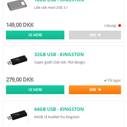
DATATRAVELER MICRO 3.1
Lille stik med USB 3.1
149,00 DKK
Udsolgt
SE MERE
KØB
32GB USB - KINGSTON
DATATRAVELER 100 G3
Super godt USB-stik i flot design.
279,00 DKK
På lager
SE MERE
KØB
64GB USB - KINGSTON
DATATRAVELER 100 G3
64GB rå kvalitet fra Kingston