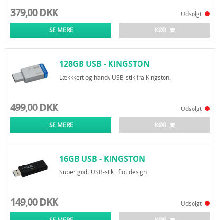
379,00 DKK
Udsolgt
SE MERE
KØB
128GB USB - KINGSTON
DATATRAVELER 50
Lækkkert og handy USB-stik fra Kingston.
499,00 DKK
Udsolgt
SE MERE
KØB
16GB USB - KINGSTON
DATATRAVELER 100 G3
Super godt USB-stik i flot design
149,00 DKK
Udsolgt
SE MERE
KØB