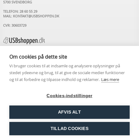
5700 SVENDBORG
TELEFON: 28 60 55 29
MAIL:
KONTAKT@USBSHOPPEN.DK
CVR: 30603729
Om cookies på dette site
Vi bruger cookies til at indsamle og analysere oplysninger på
INFORMATION
stedet ydeevne og brug, til at give de sociale medier funktioner
og til at forbedre og tilpasse indhold og reklamer.
Læs mere
USB STIK MED LOGO
OM USBSHOPPEN.DK
ARTIKLER
Cookies-indstillinger
KONTAKT OS
HANDELSBETINGELSER
COOKIEPOLITIK
AFVIS ALT
PERSONDATAPOLITIK
LUK
LEVERING DAG-TIL-DAG VED BESTILLING FØR KL.
TILLAD COOKIES
14.00 - FRI FRAGT VED KØB OVER KR. 300,00!
Copyright ©2026 USBSHOPPEN.DK