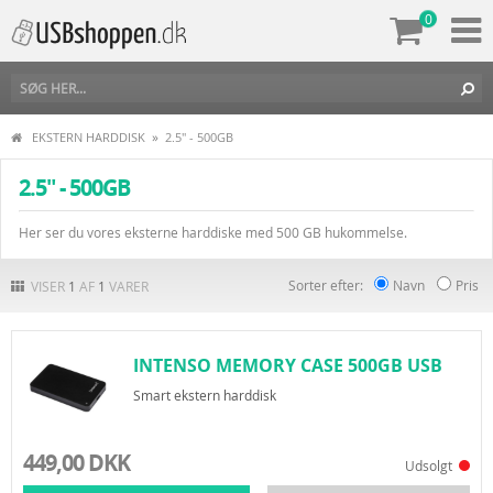
0
»
EKSTERN HARDDISK
2.5" - 500GB
2.5" - 500GB
Her ser du vores eksterne harddiske med 500 GB hukommelse.
Sorter efter:
Navn
Pris
VISER
1
AF
1
VARER
INTENSO MEMORY CASE 500GB USB
3.0, SORT
Smart ekstern harddisk
449,00 DKK
Udsolgt