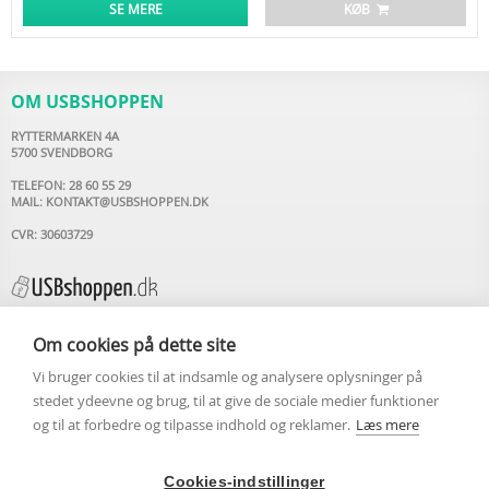
SE MERE
KØB
OM USBSHOPPEN
RYTTERMARKEN 4A
5700 SVENDBORG
TELEFON: 28 60 55 29
MAIL:
KONTAKT@USBSHOPPEN.DK
CVR: 30603729
Om cookies på dette site
Vi bruger cookies til at indsamle og analysere oplysninger på
INFORMATION
stedet ydeevne og brug, til at give de sociale medier funktioner
og til at forbedre og tilpasse indhold og reklamer.
Læs mere
USB STIK MED LOGO
OM USBSHOPPEN.DK
ARTIKLER
Cookies-indstillinger