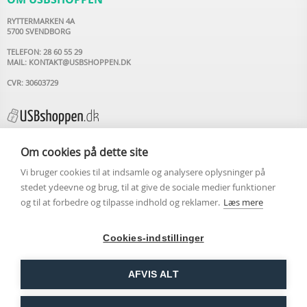
RYTTERMARKEN 4A
5700 SVENDBORG
TELEFON: 28 60 55 29
MAIL:
KONTAKT@USBSHOPPEN.DK
CVR: 30603729
Om cookies på dette site
Vi bruger cookies til at indsamle og analysere oplysninger på
INFORMATION
stedet ydeevne og brug, til at give de sociale medier funktioner
og til at forbedre og tilpasse indhold og reklamer.
Læs mere
USB STIK MED LOGO
OM USBSHOPPEN.DK
ARTIKLER
Cookies-indstillinger
KONTAKT OS
HANDELSBETINGELSER
COOKIEPOLITIK
AFVIS ALT
PERSONDATAPOLITIK
LUK
LEVERING DAG-TIL-DAG VED BESTILLING FØR KL.