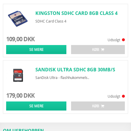
KINGSTON SDHC CARD 8GB CLASS 4
SDHC Card Class 4
109,00 DKK
Udsolgt
SE MERE
KØB
SANDISK ULTRA SDHC 8GB 30MB/S
CLASS 10
SanDisk Ultra - flashhukommels..
179,00 DKK
Udsolgt
SE MERE
KØB
OM USBSHOPPEN