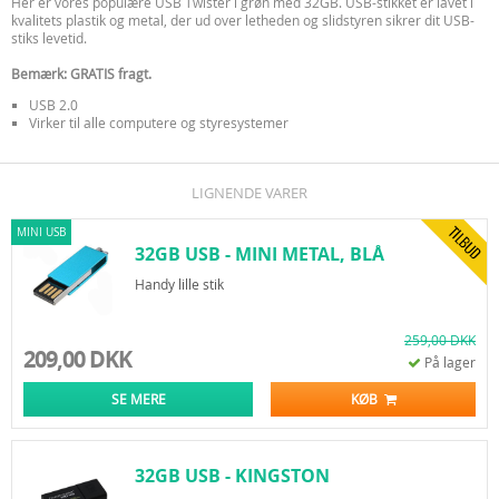
Her er vores populære USB Twister i grøn med 32GB. USB-stikket er lavet i
kvalitets plastik og metal, der ud over letheden og slidstyren sikrer dit USB-
stiks levetid.
Bemærk: GRATIS fragt.
USB 2.0
Virker til alle computere og styresystemer
LIGNENDE VARER
MINI USB
32GB USB - MINI METAL, BLÅ
Handy lille stik
259,00 DKK
209,00 DKK
På lager
SE MERE
KØB
32GB USB - KINGSTON