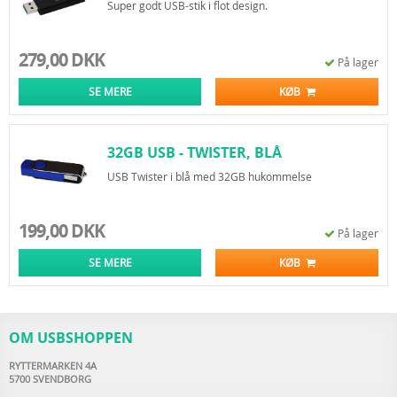
DATATRAVELER 100 G3
Super godt USB-stik i flot design.
279,00 DKK
På lager
SE MERE
KØB
32GB USB - TWISTER, BLÅ
USB Twister i blå med 32GB hukommelse
199,00 DKK
På lager
SE MERE
KØB
OM USBSHOPPEN
RYTTERMARKEN 4A
5700 SVENDBORG