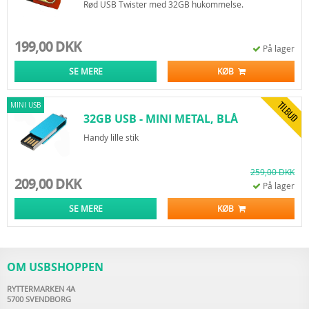
Rød USB Twister med 32GB hukommelse.
199,00 DKK
På lager
SE MERE
KØB
MINI USB
32GB USB - MINI METAL, BLÅ
Handy lille stik
259,00 DKK
209,00 DKK
På lager
SE MERE
KØB
OM USBSHOPPEN
RYTTERMARKEN 4A
5700 SVENDBORG