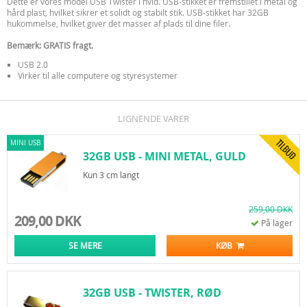
Dette er vores model USB Twister i hvid. USB-stikket er fremstillet i metal og
hård plast, hvilket sikrer et solidt og stabilt stik. USB-stikket har 32GB
hukommelse, hvilket giver det masser af plads til dine filer.
Bemærk: GRATIS fragt.
USB 2.0
Virker til alle computere og styresystemer
LIGNENDE VARER
MINI USB
32GB USB - MINI METAL, GULD
Kun 3 cm langt
259,00 DKK
209,00 DKK
På lager
SE MERE
KØB
32GB USB - TWISTER, RØD