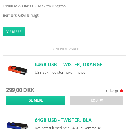
Endnu et kvalitets USB-stik fra Kingston.
Bemærk: GRATIS fragt.
USB 2.0 og 3.0
Super kvalitet
VIS MERE
Kompatibel
t med alle computere og styresystemer
LIGNENDE VARER
64GB USB - TWISTER, ORANGE
USB-stik med stor hukommelse
299,00 DKK
Udsolgt
SE MERE
KØB
64GB USB - TWISTER, BLÅ
Kvalitetsstik med hele 64GB hukommelse