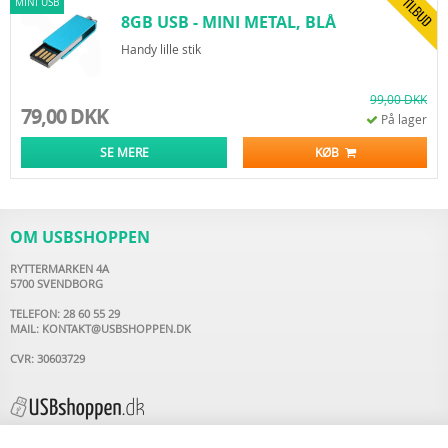
MINI USB
8GB USB - MINI METAL, BLÅ
Handy lille stik
99,00 DKK
79,00 DKK
På lager
SE MERE
KØB
OM USBSHOPPEN
RYTTERMARKEN 4A
5700 SVENDBORG
TELEFON: 28 60 55 29
MAIL:
KONTAKT@USBSHOPPEN.DK
CVR: 30603729