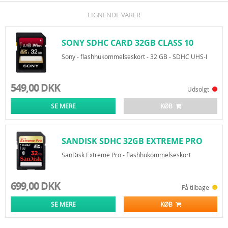
LIGNENDE VARER
SONY SDHC CARD 32GB CLASS 10
Sony - flashhukommelseskort - 32 GB - SDHC UHS-I
549,00 DKK
Udsolgt
SE MERE
KØB
SANDISK SDHC 32GB EXTREME PRO
95MB/S
SanDisk Extreme Pro - flashhukommelseskort
699,00 DKK
Få tilbage
SE MERE
KØB