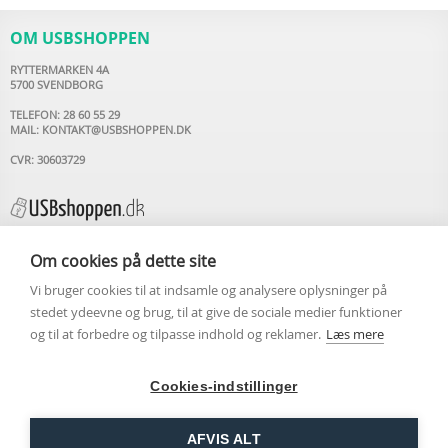
OM USBSHOPPEN
RYTTERMARKEN 4A
5700 SVENDBORG
TELEFON: 28 60 55 29
MAIL:
KONTAKT@USBSHOPPEN.DK
CVR: 30603729
Om cookies på dette site
Vi bruger cookies til at indsamle og analysere oplysninger på
INFORMATION
stedet ydeevne og brug, til at give de sociale medier funktioner
og til at forbedre og tilpasse indhold og reklamer.
Læs mere
USB STIK MED LOGO
OM USBSHOPPEN.DK
ARTIKLER
Cookies-indstillinger
KONTAKT OS
HANDELSBETINGELSER
COOKIEPOLITIK
AFVIS ALT